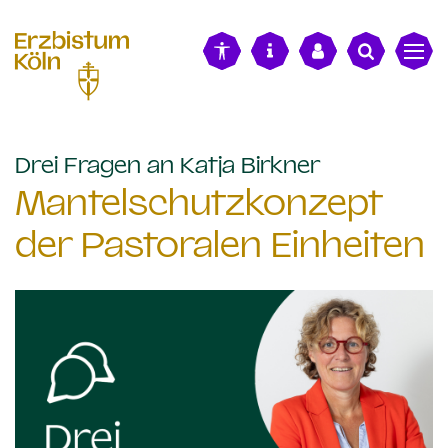
alt springen
:
Drei Fragen an Katja Birkner
Mantelschutzkonzept
der Pastoralen Einheiten