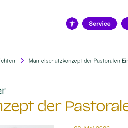
Service
ichten
Mantelschutzkonzept der Pastoralen Ei
:
er
zept der Pastorale