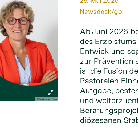
Datum:
28. Mai 2026
Von:
Newsdesk/gbl
Ab Juni 2026 be
des Erzbistums 
Entwicklung so
zur Prävention 
ist die Fusion 
Pastoralen Einh
Aufgabe, beste
und weiterzuent
© Erzbistum Köln
Beratungsprojekt
diözesanen Stab