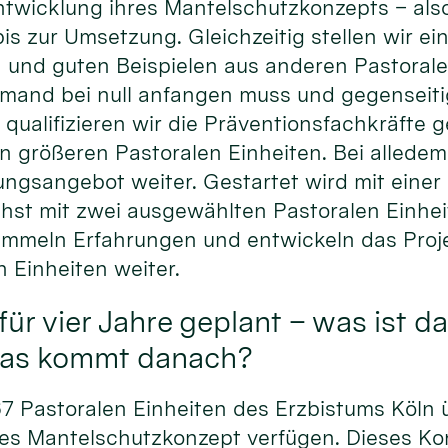
ntwicklung ihres Mantelschutzkonzepts – als
 zur Umsetzung. Gleichzeitig stellen wir ein
n und guten Beispielen aus anderen Pastorale
emand bei null anfangen muss und gegenseit
 qualifizieren wir die Präventionsfachkräfte g
 größeren Pastoralen Einheiten. Bei alledem
ngsangebot weiter. Gestartet wird mit einer
st mit zwei ausgewählten Pastoralen Einhei
ammeln Erfahrungen und entwickeln das Proje
n Einheiten weiter.
für vier Jahre geplant – was ist d
was kommt danach?
 67 Pastoralen Einheiten des Erzbistums Köln 
res Mantelschutzkonzept verfügen. Dieses Kon