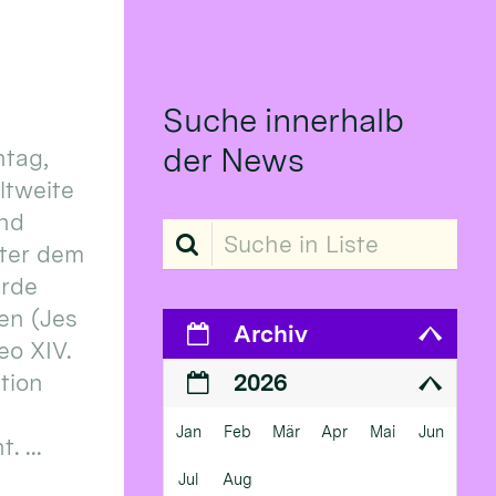
Suche innerhalb
der News
tag,
eltweite
und
Suche in Liste
ter dem
erde
en (Jes
Archiv
eo XIV.
ition
2026
Jan
Feb
Mär
Apr
Mai
Jun
 ...
Jul
Aug