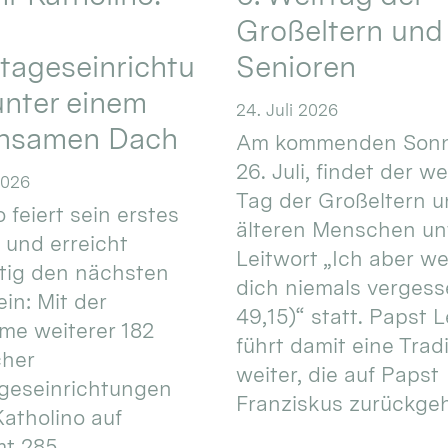
Großeltern und
tageseinrichtu
Senioren
nter einem
24. Juli 2026
nsamen Dach
Am kommenden Sonn
26. Juli, findet der w
2026
Tag der Großeltern 
 feiert sein erstes
älteren Menschen un
 und erreicht
Leitwort „Ich aber w
itig den nächsten
dich niemals vergess
in: Mit der
49,15)“ statt. Papst L
e weiterer 182
führt damit eine Trad
cher
weiter, die auf Papst
geseinrichtungen
Franziskus zurückgeht.
atholino auf
mt 285