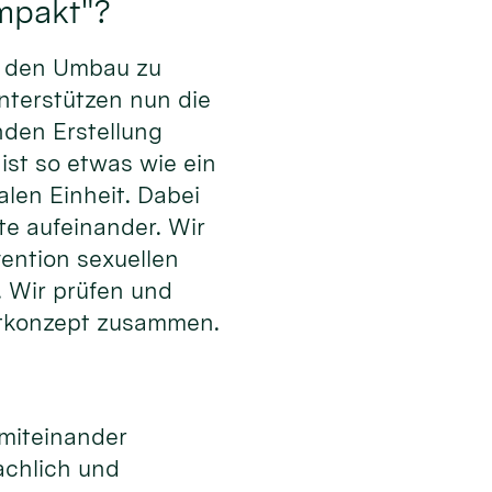
ompakt"?
d den Umbau zu
unterstützen nun die
nden Erstellung
st so etwas wie ein
alen Einheit. Dabei
te aufeinander. Wir
vention sexuellen
. Wir prüfen und
amtkonzept zusammen.
 miteinander
achlich und