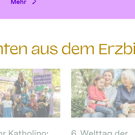
Mehr
chten aus dem Erzb
hr Katholino:
6. Welttag der