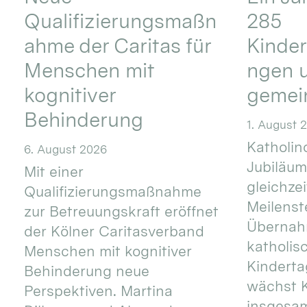
Qualifizierungsmaßn
285
ahme der Caritas für
Kinder
Menschen mit
ngen u
kognitiver
gemei
Behinderung
1. August 
Katholino
6. August 2026
Jubiläum
Mit einer
gleichze
Qualifizierungsmaßnahme
Meilenste
zur Betreuungskraft eröffnet
Übernahm
der Kölner Caritasverband
katholis
Menschen mit kognitiver
Kinderta
Behinderung neue
wächst K
Perspektiven. Martina
insgesa