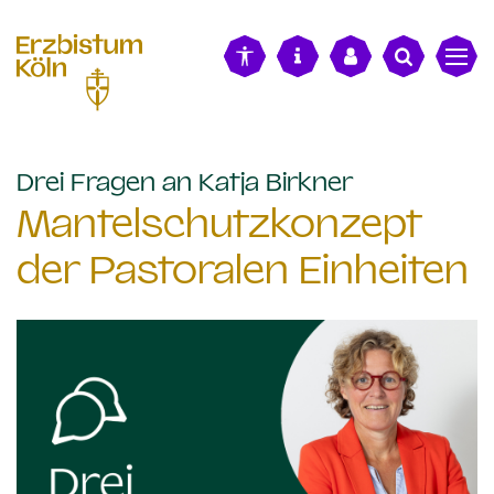
alt springen
:
Drei Fragen an Katja Birkner
Mantelschutzkonzept
der Pastoralen Einheiten