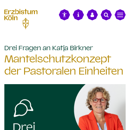
alt springen
:
Drei Fragen an Katja Birkner
Mantelschutzkonzept
der Pastoralen Einheiten