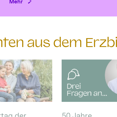
Mehr
chten aus dem Erzb
ttag der
50 Jahre