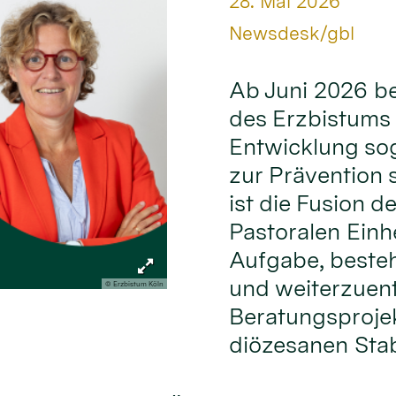
Datum:
28. Mai 2026
Von:
Newsdesk/gbl
Ab Juni 2026 be
des Erzbistums 
Entwicklung so
zur Prävention 
ist die Fusion 
Pastoralen Einh
Aufgabe, beste
und weiterzuent
© Erzbistum Köln
Beratungsprojekt
diözesanen Stab