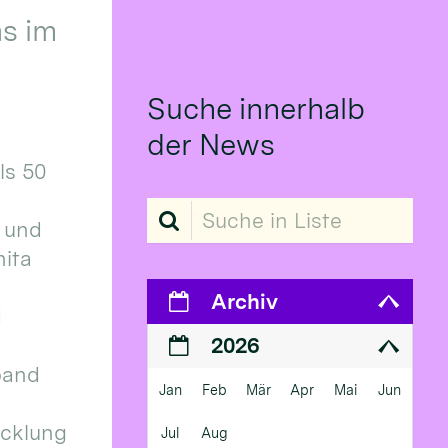
s im
Suche innerhalb
der News
ls 50
Suche in Liste
 und
ita
Archiv
d
2026
band
Jan
Feb
Mär
Apr
Mai
Jun
icklung
Jul
Aug