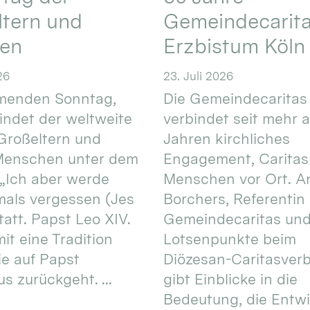
ltern und
Gemeindecarita
ren
Erzbistum Köln
26
23. Juli 2026
enden Sonntag,
Die Gemeindecaritas
 findet der weltweite
verbindet seit mehr a
Großeltern und
Jahren kirchliches
 Menschen unter dem
Engagement, Caritas
 „Ich aber werde
Menschen vor Ort. An
mals vergessen (Jes
Borchers, Referentin
tatt. Papst Leo XIV.
Gemeindecaritas un
it eine Tradition
Lotsenpunkte beim
ie auf Papst
Diözesan-Caritasver
s zurückgeht. ...
gibt Einblicke in die
Bedeutung, die Entw