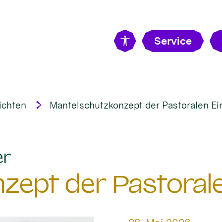
Service
ichten
Mantelschutzkonzept der Pastoralen Ei
:
er
zept der Pastorale