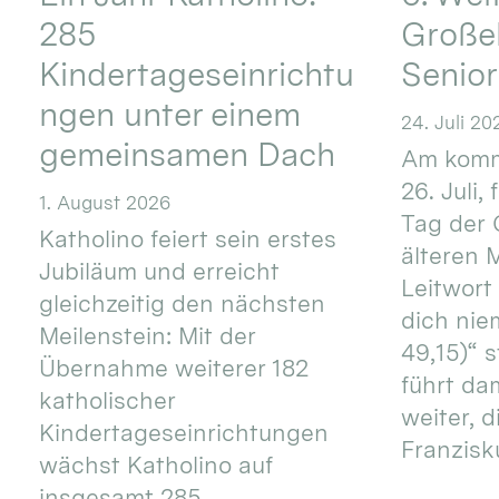
285
Große
Kindertageseinrichtu
Senio
ngen unter einem
24. Juli 20
gemeinsamen Dach
Am komm
26. Juli,
1. August 2026
Tag der 
Katholino feiert sein erstes
älteren
Jubiläum und erreicht
Leitwort
gleichzeitig den nächsten
dich nie
Meilenstein: Mit der
49,15)“ s
Übernahme weiterer 182
führt dam
katholischer
weiter, d
Kindertageseinrichtungen
Franzisku
wächst Katholino auf
insgesamt 285