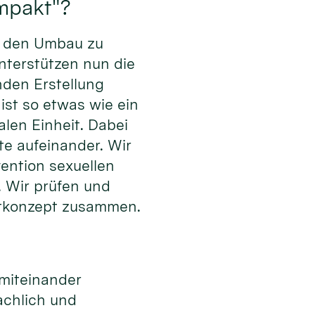
ompakt"?
d den Umbau zu
unterstützen nun die
nden Erstellung
st so etwas wie ein
alen Einheit. Dabei
te aufeinander. Wir
vention sexuellen
. Wir prüfen und
amtkonzept zusammen.
 miteinander
achlich und