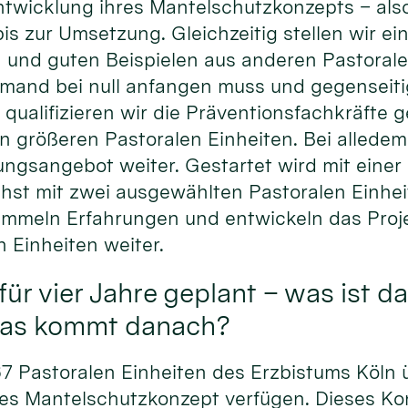
ntwicklung ihres Mantelschutzkonzepts – als
 zur Umsetzung. Gleichzeitig stellen wir ein
n und guten Beispielen aus anderen Pastorale
emand bei null anfangen muss und gegenseit
 qualifizieren wir die Präventionsfachkräfte g
 größeren Pastoralen Einheiten. Bei alledem
ngsangebot weiter. Gestartet wird mit einer
st mit zwei ausgewählten Pastoralen Einhei
ammeln Erfahrungen und entwickeln das Proje
n Einheiten weiter.
für vier Jahre geplant – was ist d
was kommt danach?
 67 Pastoralen Einheiten des Erzbistums Köln 
res Mantelschutzkonzept verfügen. Dieses Kon