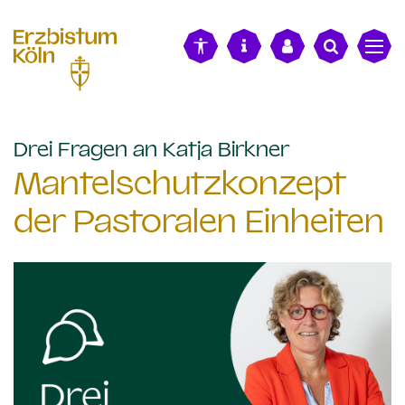
alt springen
:
Drei Fragen an Katja Birkner
Mantelschutzkonzept
der Pastoralen Einheiten