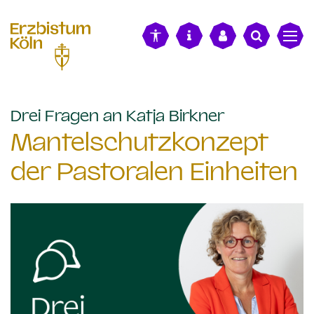
alt springen
:
Drei Fragen an Katja Birkner
Mantelschutzkonzept
der Pastoralen Einheiten