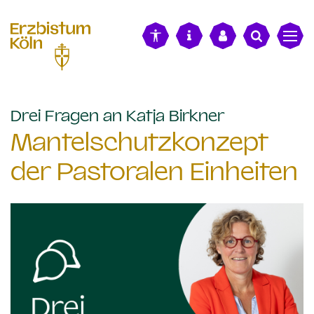
alt springen
:
Drei Fragen an Katja Birkner
Mantelschutzkonzept
der Pastoralen Einheiten