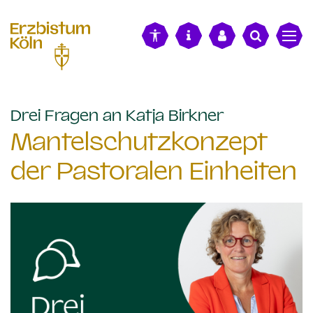
alt springen
:
Drei Fragen an Katja Birkner
Mantelschutzkonzept
der Pastoralen Einheiten