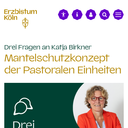
alt springen
:
Drei Fragen an Katja Birkner
Mantelschutzkonzept
der Pastoralen Einheiten