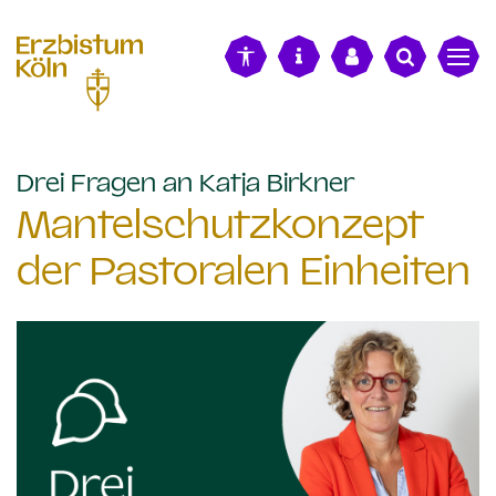
alt springen
:
Drei Fragen an Katja Birkner
Mantelschutzkonzept
der Pastoralen Einheiten