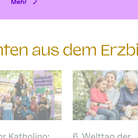
Mehr
chten aus dem Erzb
hr Katholino:
6. Welttag der