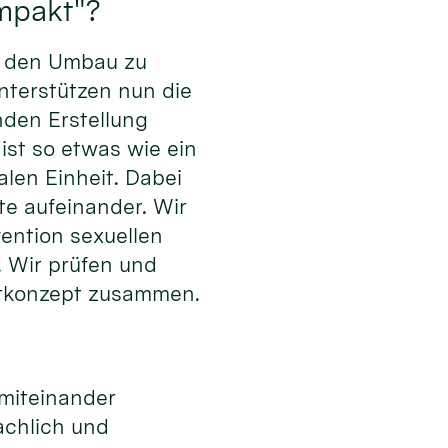
ompakt"?
d den Umbau zu
unterstützen nun die
nden Erstellung
st so etwas wie ein
alen Einheit. Dabei
te aufeinander. Wir
vention sexuellen
. Wir prüfen und
amtkonzept zusammen.
 miteinander
achlich und