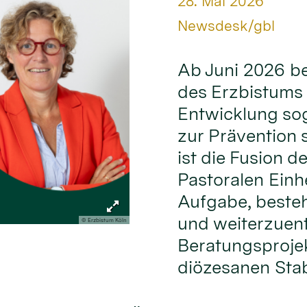
Datum:
28. Mai 2026
Von:
Newsdesk/gbl
Ab Juni 2026 be
des Erzbistums 
Entwicklung so
zur Prävention 
ist die Fusion 
Pastoralen Einh
Aufgabe, beste
und weiterzuent
© Erzbistum Köln
Beratungsprojekt
diözesanen Stab