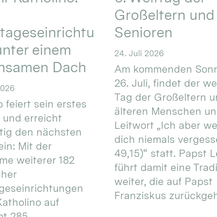
Großeltern und
tageseinrichtu
Senioren
nter einem
24. Juli 2026
nsamen Dach
Am kommenden Sonn
26. Juli, findet der w
2026
Tag der Großeltern 
 feiert sein erstes
älteren Menschen un
 und erreicht
Leitwort „Ich aber w
itig den nächsten
dich niemals vergess
in: Mit der
49,15)“ statt. Papst L
e weiterer 182
führt damit eine Trad
cher
weiter, die auf Papst
geseinrichtungen
Franziskus zurückgeht.
atholino auf
mt 285