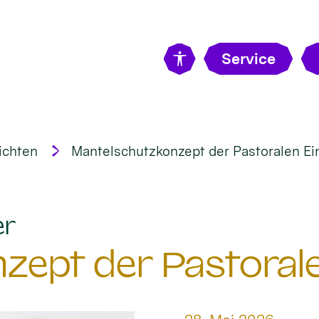
Service
ichten
Mantelschutzkonzept der Pastoralen Ei
:
er
zept der Pastorale