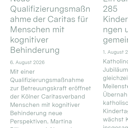
Qualifizierungsmaßn
285
ahme der Caritas für
Kinder
Menschen mit
ngen u
kognitiver
gemei
Behinderung
1. August 
Katholino
6. August 2026
Jubiläum
Mit einer
gleichze
Qualifizierungsmaßnahme
Meilenste
zur Betreuungskraft eröffnet
Übernahm
der Kölner Caritasverband
katholis
Menschen mit kognitiver
Kinderta
Behinderung neue
wächst K
Perspektiven. Martina
insgesa