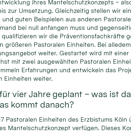
ntwicklung ihres Mantelschutzkonzepts – als
 zur Umsetzung. Gleichzeitig stellen wir ein
n und guten Beispielen aus anderen Pastorale
emand bei null anfangen muss und gegenseit
 qualifizieren wir die Präventionsfachkräfte g
 größeren Pastoralen Einheiten. Bei alledem
ngsangebot weiter. Gestartet wird mit einer
st mit zwei ausgewählten Pastoralen Einhei
ammeln Erfahrungen und entwickeln das Proje
n Einheiten weiter.
für vier Jahre geplant – was ist d
was kommt danach?
 67 Pastoralen Einheiten des Erzbistums Köln 
res Mantelschutzkonzept verfügen. Dieses Kon