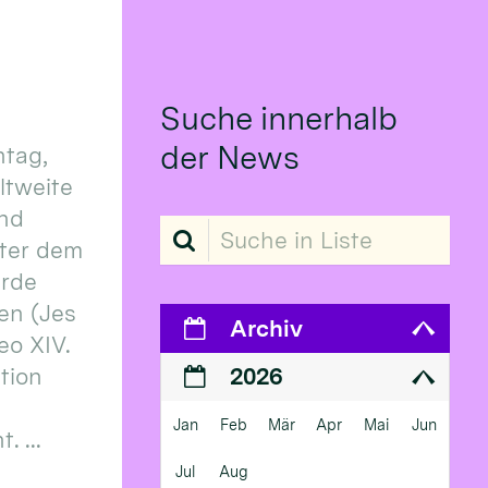
Suche innerhalb
der News
tag,
eltweite
und
Suche in Liste
ter dem
erde
en (Jes
Archiv
eo XIV.
ition
2026
Jan
Feb
Mär
Apr
Mai
Jun
 ...
Jul
Aug