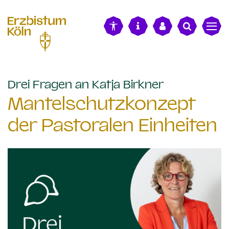
alt springen
:
Drei Fragen an Katja Birkner
Mantelschutzkonzept
der Pastoralen Einheiten