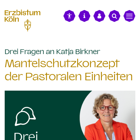
alt springen
:
Drei Fragen an Katja Birkner
Mantelschutzkonzept
der Pastoralen Einheiten