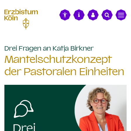
alt springen
:
Drei Fragen an Katja Birkner
Mantelschutzkonzept
der Pastoralen Einheiten