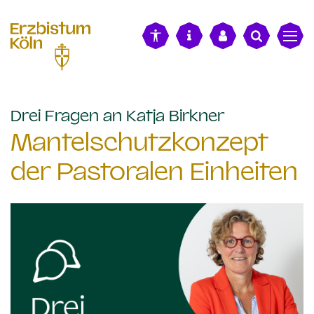
alt springen
:
Drei Fragen an Katja Birkner
Mantelschutzkonzept
der Pastoralen Einheiten