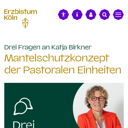
alt springen
:
Drei Fragen an Katja Birkner
Mantelschutzkonzept
der Pastoralen Einheiten