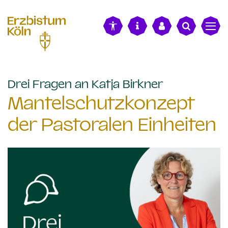
alt springen
:
Drei Fragen an Katja Birkner
Mantelschutzkonzept
der Pastoralen Einheiten