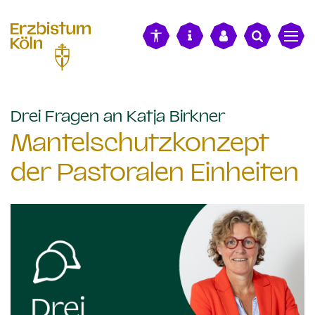
alt springen
:
Drei Fragen an Katja Birkner
Mantelschutzkonzept
der Pastoralen Einheiten