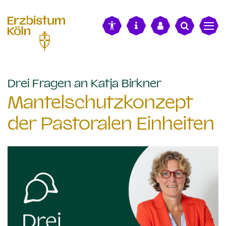
alt springen
:
Drei Fragen an Katja Birkner
Mantelschutzkonzept
der Pastoralen Einheiten