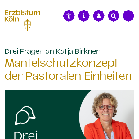
alt springen
:
Drei Fragen an Katja Birkner
Mantelschutzkonzept
der Pastoralen Einheiten