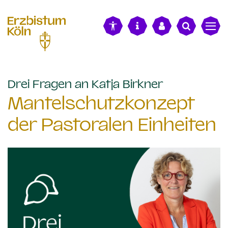
alt springen
:
Drei Fragen an Katja Birkner
Mantelschutzkonzept
der Pastoralen Einheiten