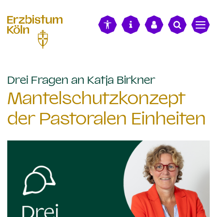
alt springen
:
Drei Fragen an Katja Birkner
Mantelschutzkonzept
der Pastoralen Einheiten