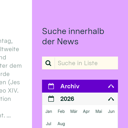
Suche innerhalb
der News
tag,
eltweite
und
Suche in Liste
ter dem
erde
en (Jes
Archiv
eo XIV.
ition
2026
Jan
Feb
Mär
Apr
Mai
Jun
 ...
Jul
Aug