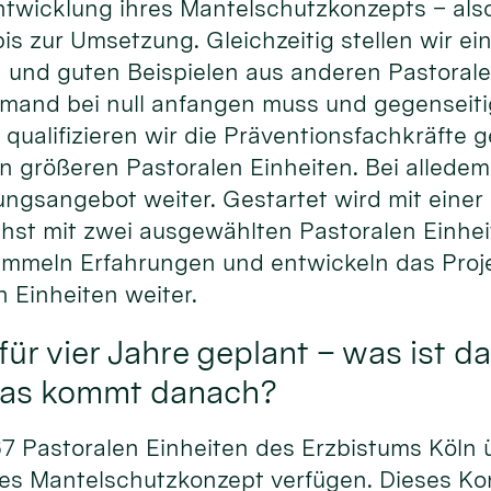
ntwicklung ihres Mantelschutzkonzepts – als
 zur Umsetzung. Gleichzeitig stellen wir ein
n und guten Beispielen aus anderen Pastorale
emand bei null anfangen muss und gegenseit
 qualifizieren wir die Präventionsfachkräfte g
 größeren Pastoralen Einheiten. Bei alledem
ngsangebot weiter. Gestartet wird mit einer
st mit zwei ausgewählten Pastoralen Einhei
ammeln Erfahrungen und entwickeln das Proje
n Einheiten weiter.
für vier Jahre geplant – was ist d
was kommt danach?
 67 Pastoralen Einheiten des Erzbistums Köln 
res Mantelschutzkonzept verfügen. Dieses Kon