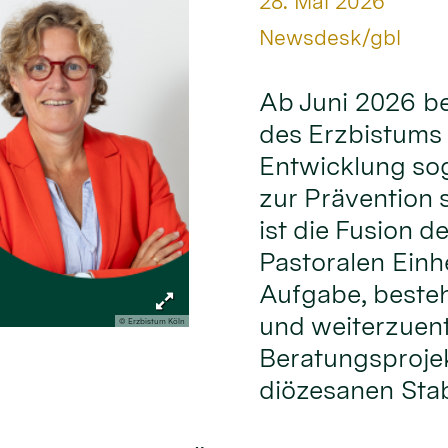
Datum:
28. Mai 2026
Von:
Newsdesk/gbl
Ab Juni 2026 be
des Erzbistums 
Entwicklung so
zur Prävention 
ist die Fusion 
Pastoralen Einh
Aufgabe, beste
und weiterzuent
© Erzbistum Köln
Beratungsprojekt
diözesanen Stab