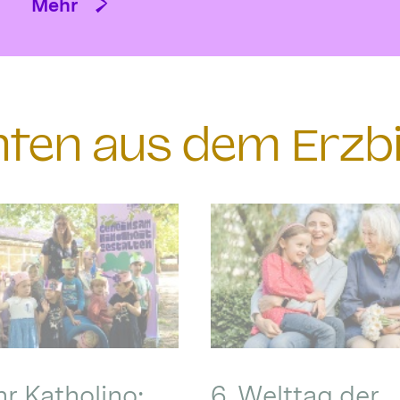
Mehr
chten aus dem Erzb
hr Katholino:
6. Welttag der