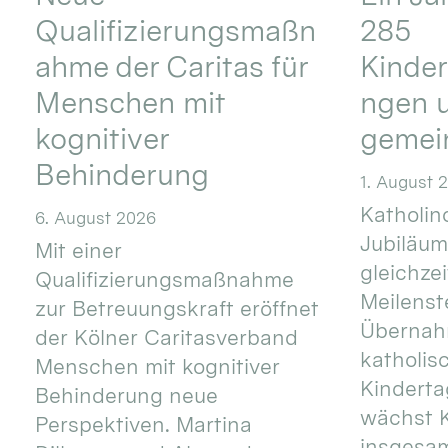
Qualifizierungsmaßn
285
ahme der Caritas für
Kinder
Menschen mit
ngen u
kognitiver
gemei
Behinderung
1. August 
Katholino
6. August 2026
Jubiläum
Mit einer
gleichze
Qualifizierungsmaßnahme
Meilenste
zur Betreuungskraft eröffnet
Übernahm
der Kölner Caritasverband
katholis
Menschen mit kognitiver
Kinderta
Behinderung neue
wächst K
Perspektiven. Martina
insgesa