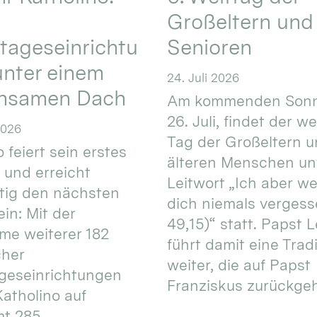
Großeltern und
tageseinrichtu
Senioren
nter einem
24. Juli 2026
nsamen Dach
Am kommenden Sonn
26. Juli, findet der w
2026
Tag der Großeltern 
 feiert sein erstes
älteren Menschen un
 und erreicht
Leitwort „Ich aber w
itig den nächsten
dich niemals vergess
in: Mit der
49,15)“ statt. Papst L
e weiterer 182
führt damit eine Trad
cher
weiter, die auf Papst
geseinrichtungen
Franziskus zurückgeht.
atholino auf
mt 285