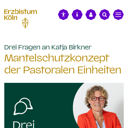
alt springen
:
Drei Fragen an Katja Birkner
Mantelschutzkonzept
der Pastoralen Einheiten