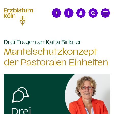
alt springen
:
Drei Fragen an Katja Birkner
Mantelschutzkonzept
der Pastoralen Einheiten