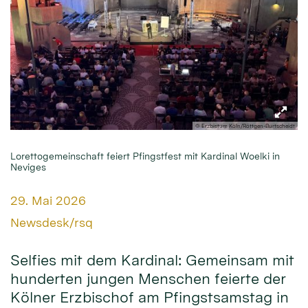
© Erzbistum Köln/Röttgen-Burtscheidt
Lorettogemeinschaft feiert Pfingstfest mit Kardinal Woelki in
Neviges
Datum:
29. Mai 2026
Von:
Newsdesk/rsq
Selfies mit dem Kardinal: Gemeinsam mit
hunderten jungen Menschen feierte der
Kölner Erzbischof am Pfingstsamstag in