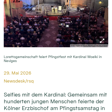
© Erzbistum Köln/Röttgen-Burtscheidt
Lorettogemeinschaft feiert Pfingstfest mit Kardinal Woelki in
Neviges
Datum:
29. Mai 2026
Von:
Newsdesk/rsq
Selfies mit dem Kardinal: Gemeinsam mit
hunderten jungen Menschen feierte der
Kölner Erzbischof am Pfingstsamstag in