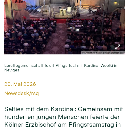
© Erzbistum Köln/Röttgen-Burtscheidt
Lorettogemeinschaft feiert Pfingstfest mit Kardinal Woelki in
Neviges
Datum:
29. Mai 2026
Von:
Newsdesk/rsq
Selfies mit dem Kardinal: Gemeinsam mit
hunderten jungen Menschen feierte der
Kölner Erzbischof am Pfingstsamstag in