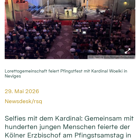
© Erzbistum Köln/Röttgen-Burtscheidt
Lorettogemeinschaft feiert Pfingstfest mit Kardinal Woelki in
Neviges
Datum:
29. Mai 2026
Von:
Newsdesk/rsq
Selfies mit dem Kardinal: Gemeinsam mit
hunderten jungen Menschen feierte der
Kölner Erzbischof am Pfingstsamstag in