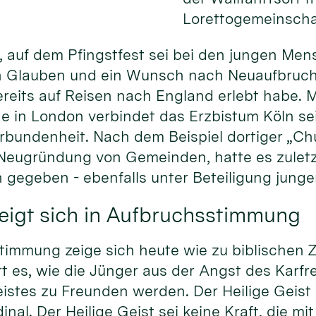
Lorettogemeinschaf
e, auf dem Pfingstfest sei bei den jungen Me
n Glauben und ein Wunsch nach Neuaufbruch 
bereits auf Reisen nach England erlebt habe. M
e in London verbindet das Erzbistum Köln seit
rbundenheit. Nach dem Beispiel dortiger „Ch
r Neugründung von Gemeinden, hatte es zulet
gegeben - ebenfalls unter Beteiligung jung
zeigt sich in Aufbruchsstimmung
timmung zeige sich heute wie zu biblischen Z
rt es, wie die Jünger aus der Angst des Karfr
eistes zu Freunden werden. Der Heilige Geist 
inal. Der Heilige Geist sei keine Kraft, die m