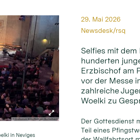
Datum:
29. Mai 2026
Von:
Newsdesk/rsq
Selfies mit dem
hunderten junge
Erzbischof am 
vor der Messe 
zahlreiche Juge
Woelki zu Gesp
Der Gottesdienst 
© Erzbistum Köln/Röttgen-Burtscheidt
Teil eines Pfings
elki in Neviges
der Wallfahrtsort m