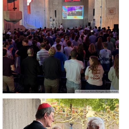
© Erzbistum Köln/Röttgen-Burtscheidt