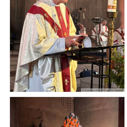
© Erzbistum Köln/Röttgen-Burtscheidt