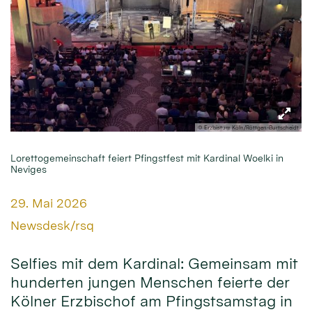
© Erzbistum Köln/Röttgen-Burtscheidt
Lorettogemeinschaft feiert Pfingstfest mit Kardinal Woelki in
Neviges
Datum:
29. Mai 2026
Von:
Newsdesk/rsq
Selfies mit dem Kardinal: Gemeinsam mit
hunderten jungen Menschen feierte der
Kölner Erzbischof am Pfingstsamstag in