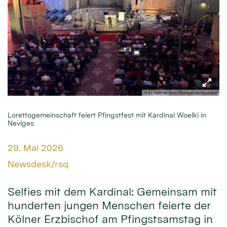
© Erzbistum Köln/Röttgen-Burtscheidt
Lorettogemeinschaft feiert Pfingstfest mit Kardinal Woelki in
Neviges
Datum:
29. Mai 2026
Von:
Newsdesk/rsq
Selfies mit dem Kardinal: Gemeinsam mit
hunderten jungen Menschen feierte der
Kölner Erzbischof am Pfingstsamstag in