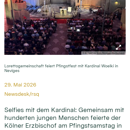
© Erzbistum Köln/Röttgen-Burtscheidt
Lorettogemeinschaft feiert Pfingstfest mit Kardinal Woelki in
Neviges
Datum:
29. Mai 2026
Von:
Newsdesk/rsq
Selfies mit dem Kardinal: Gemeinsam mit
hunderten jungen Menschen feierte der
Kölner Erzbischof am Pfingstsamstag in