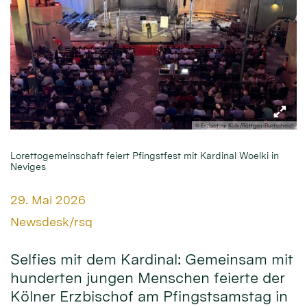
© Erzbistum Köln/Röttgen-Burtscheidt
Lorettogemeinschaft feiert Pfingstfest mit Kardinal Woelki in
Neviges
Datum:
29. Mai 2026
Von:
Newsdesk/rsq
Selfies mit dem Kardinal: Gemeinsam mit
hunderten jungen Menschen feierte der
Kölner Erzbischof am Pfingstsamstag in