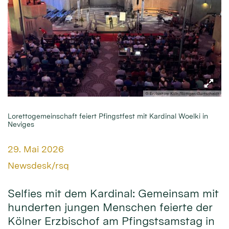
© Erzbistum Köln/Röttgen-Burtscheidt
Lorettogemeinschaft feiert Pfingstfest mit Kardinal Woelki in
Neviges
Datum:
29. Mai 2026
Von:
Newsdesk/rsq
Selfies mit dem Kardinal: Gemeinsam mit
hunderten jungen Menschen feierte der
Kölner Erzbischof am Pfingstsamstag in