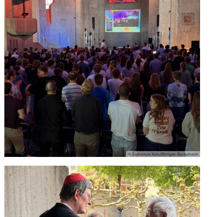
© Erzbistum Köln/Röttgen-Burtscheidt