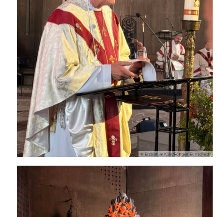
© Erzbistum Köln/Röttgen-Burtscheidt