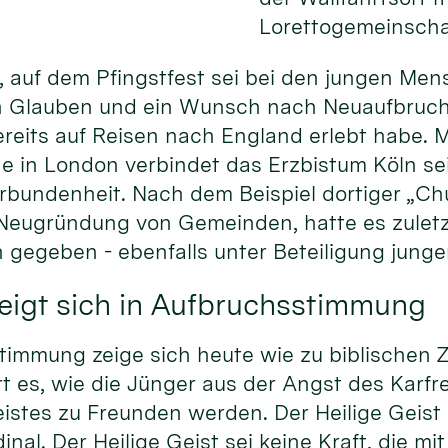
Lorettogemeinschaf
e, auf dem Pfingstfest sei bei den jungen Me
n Glauben und ein Wunsch nach Neuaufbruch 
bereits auf Reisen nach England erlebt habe. M
e in London verbindet das Erzbistum Köln seit
rbundenheit. Nach dem Beispiel dortiger „Ch
r Neugründung von Gemeinden, hatte es zulet
gegeben - ebenfalls unter Beteiligung jung
zeigt sich in Aufbruchsstimmung
timmung zeige sich heute wie zu biblischen Z
rt es, wie die Jünger aus der Angst des Karfr
eistes zu Freunden werden. Der Heilige Geist 
inal. Der Heilige Geist sei keine Kraft, die m