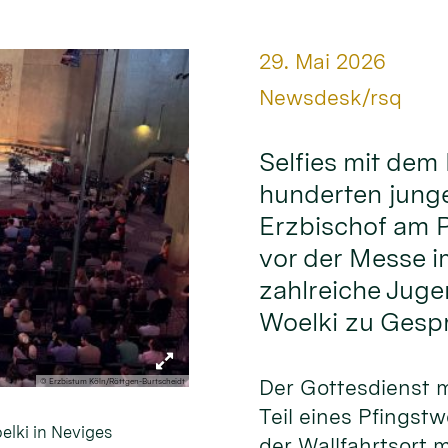
Datum:
29. Mai 2026
Von:
Newsdesk/rsq
Selfies mit dem
hunderten junge
Erzbischof am 
vor der Messe 
zahlreiche Juge
Woelki zu Gesp
Der Gottesdienst 
© Erzbistum Köln/Röttgen-Burtscheidt
Teil eines Pfings
elki in Neviges
der Wallfahrtsort m