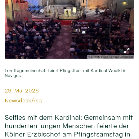
© Erzbistum Köln/Röttgen-Burtscheidt
Lorettogemeinschaft feiert Pfingstfest mit Kardinal Woelki in
Neviges
Datum:
29. Mai 2026
Von:
Newsdesk/rsq
Selfies mit dem Kardinal: Gemeinsam mit
hunderten jungen Menschen feierte der
Kölner Erzbischof am Pfingstsamstag in