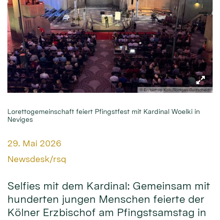
© Erzbistum Köln/Röttgen-Burtscheidt
Lorettogemeinschaft feiert Pfingstfest mit Kardinal Woelki in
Neviges
Datum:
29. Mai 2026
Von:
Newsdesk/rsq
Selfies mit dem Kardinal: Gemeinsam mit
hunderten jungen Menschen feierte der
Kölner Erzbischof am Pfingstsamstag in