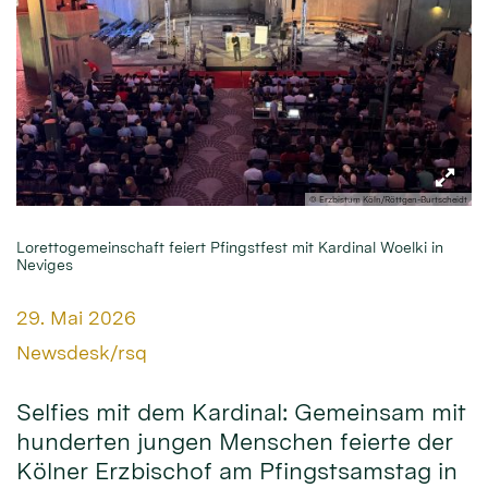
© Erzbistum Köln/Röttgen-Burtscheidt
Lorettogemeinschaft feiert Pfingstfest mit Kardinal Woelki in
Neviges
Datum:
29. Mai 2026
Von:
Newsdesk/rsq
Selfies mit dem Kardinal: Gemeinsam mit
hunderten jungen Menschen feierte der
Kölner Erzbischof am Pfingstsamstag in