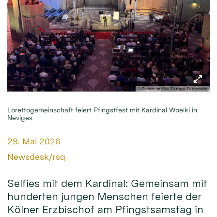
© Erzbistum Köln/Röttgen-Burtscheidt
Lorettogemeinschaft feiert Pfingstfest mit Kardinal Woelki in
Neviges
Datum:
29. Mai 2026
Von:
Newsdesk/rsq
Selfies mit dem Kardinal: Gemeinsam mit
hunderten jungen Menschen feierte der
Kölner Erzbischof am Pfingstsamstag in