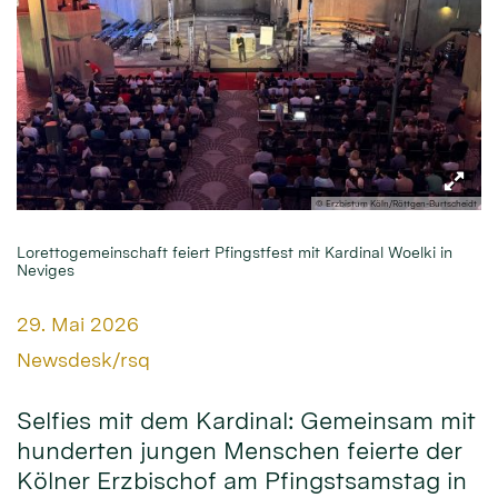
© Erzbistum Köln/Röttgen-Burtscheidt
Lorettogemeinschaft feiert Pfingstfest mit Kardinal Woelki in
Neviges
Datum:
29. Mai 2026
Von:
Newsdesk/rsq
Selfies mit dem Kardinal: Gemeinsam mit
hunderten jungen Menschen feierte der
Kölner Erzbischof am Pfingstsamstag in