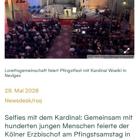
© Erzbistum Köln/Röttgen-Burtscheidt
Lorettogemeinschaft feiert Pfingstfest mit Kardinal Woelki in
Neviges
Datum:
29. Mai 2026
Von:
Newsdesk/rsq
Selfies mit dem Kardinal: Gemeinsam mit
hunderten jungen Menschen feierte der
Kölner Erzbischof am Pfingstsamstag in