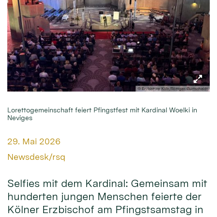
© Erzbistum Köln/Röttgen-Burtscheidt
Lorettogemeinschaft feiert Pfingstfest mit Kardinal Woelki in
Neviges
Datum:
29. Mai 2026
Von:
Newsdesk/rsq
Selfies mit dem Kardinal: Gemeinsam mit
hunderten jungen Menschen feierte der
Kölner Erzbischof am Pfingstsamstag in