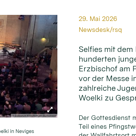
Datum:
29. Mai 2026
Von:
Newsdesk/rsq
Selfies mit dem
hunderten junge
Erzbischof am 
vor der Messe 
zahlreiche Juge
Woelki zu Gesp
Der Gottesdienst 
© Erzbistum Köln/Röttgen-Burtscheidt
Teil eines Pfings
elki in Neviges
der Wallfahrtsort m