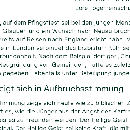
Lorettogemeinschaf
e, auf dem Pfingstfest sei bei den jungen Me
n Glauben und ein Wunsch nach Neuaufbruch 
bereits auf Reisen nach England erlebt habe. M
e in London verbindet das Erzbistum Köln seit
rbundenheit. Nach dem Beispiel dortiger „Ch
r Neugründung von Gemeinden, hatte es zulet
gegeben - ebenfalls unter Beteiligung jung
zeigt sich in Aufbruchsstimmung
timmung zeige sich heute wie zu biblischen Z
rt es, wie die Jünger aus der Angst des Karfr
eistes zu Freunden werden. Der Heilige Geist 
inal. Der Heilige Geist sei keine Kraft, die m