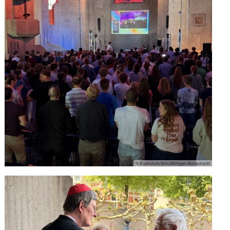
© Erzbistum Köln/Röttgen-Burtscheidt