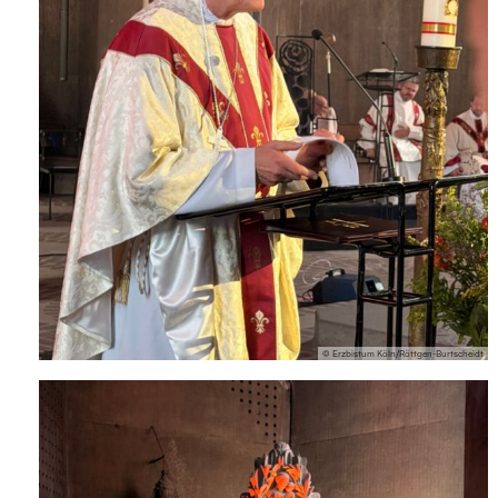
© Erzbistum Köln/Röttgen-Burtscheidt