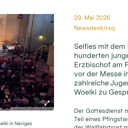
Datum:
29. Mai 2026
Von:
Newsdesk/rsq
Selfies mit dem
hunderten junge
Erzbischof am 
vor der Messe 
zahlreiche Juge
Woelki zu Gesp
Der Gottesdienst 
© Erzbistum Köln/Röttgen-Burtscheidt
Teil eines Pfings
elki in Neviges
der Wallfahrtsort m