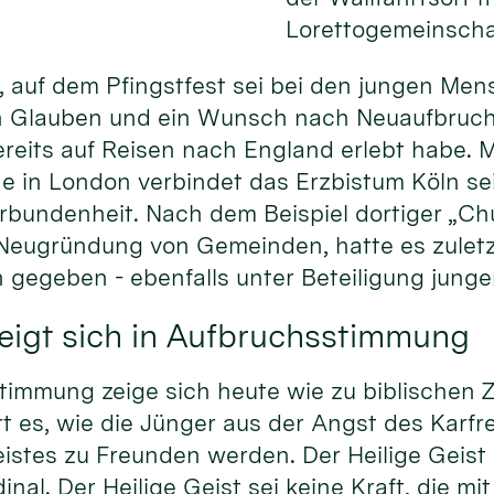
Lorettogemeinschaf
e, auf dem Pfingstfest sei bei den jungen Me
n Glauben und ein Wunsch nach Neuaufbruch 
bereits auf Reisen nach England erlebt habe. M
e in London verbindet das Erzbistum Köln seit
rbundenheit. Nach dem Beispiel dortiger „Ch
r Neugründung von Gemeinden, hatte es zulet
gegeben - ebenfalls unter Beteiligung jung
zeigt sich in Aufbruchsstimmung
timmung zeige sich heute wie zu biblischen Z
rt es, wie die Jünger aus der Angst des Karfr
eistes zu Freunden werden. Der Heilige Geist 
inal. Der Heilige Geist sei keine Kraft, die m