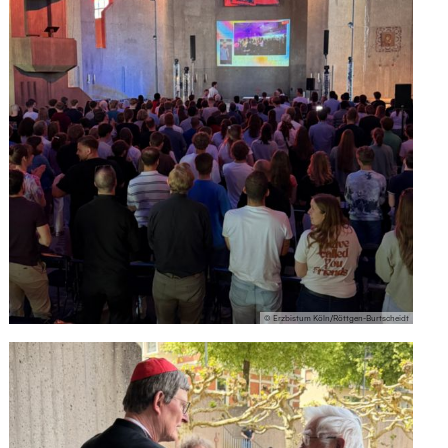
© Erzbistum Köln/Röttgen-Burtscheidt