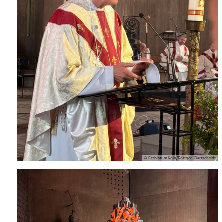
© Erzbistum Köln/Röttgen-Burtscheidt