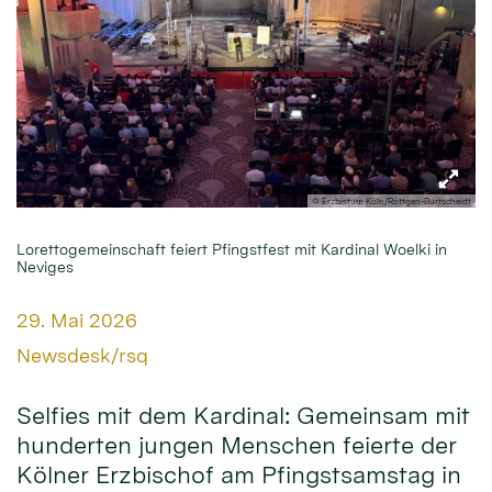
© Erzbistum Köln/Röttgen-Burtscheidt
Lorettogemeinschaft feiert Pfingstfest mit Kardinal Woelki in
Neviges
Datum:
29. Mai 2026
Von:
Newsdesk/rsq
Selfies mit dem Kardinal: Gemeinsam mit
hunderten jungen Menschen feierte der
Kölner Erzbischof am Pfingstsamstag in