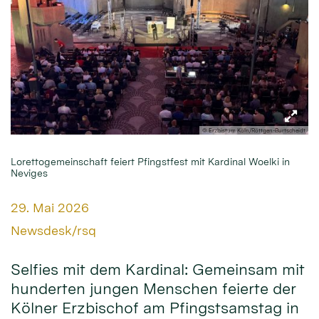
© Erzbistum Köln/Röttgen-Burtscheidt
Lorettogemeinschaft feiert Pfingstfest mit Kardinal Woelki in
Neviges
Datum:
29. Mai 2026
Von:
Newsdesk/rsq
Selfies mit dem Kardinal: Gemeinsam mit
hunderten jungen Menschen feierte der
Kölner Erzbischof am Pfingstsamstag in