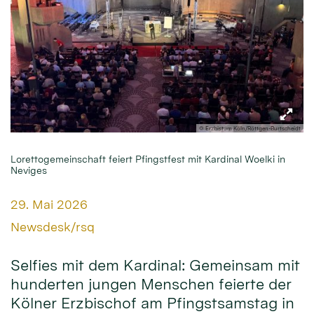
© Erzbistum Köln/Röttgen-Burtscheidt
Lorettogemeinschaft feiert Pfingstfest mit Kardinal Woelki in
Neviges
Datum:
29. Mai 2026
Von:
Newsdesk/rsq
Selfies mit dem Kardinal: Gemeinsam mit
hunderten jungen Menschen feierte der
Kölner Erzbischof am Pfingstsamstag in