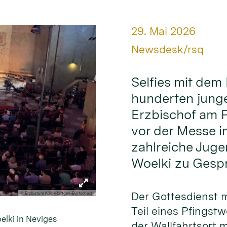
Datum:
29. Mai 2026
Von:
Newsdesk/rsq
Selfies mit dem
hunderten junge
Erzbischof am 
vor der Messe 
zahlreiche Juge
Woelki zu Gesp
Der Gottesdienst 
© Erzbistum Köln/Röttgen-Burtscheidt
Teil eines Pfings
elki in Neviges
der Wallfahrtsort m